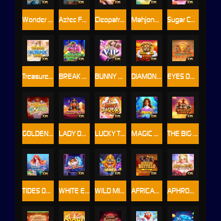
Wonder Ace
Aztec Fortune
Cleopatra's Fortune Ways
Mahjong Dragon Ways
Sugar Candy Bonanza
Treasures of Olympus 1000
BREAK THE BANK
BUNNY VIP NIGHT
DIAMOND KING
EYES OF RA
GOLDEN FORTUNE HORSE
LADY OF RA
LUCKY TIGER
MAGIC PEARLS
THE BIG THE FAT THE UGLY
TIDES OF FORTUNE
WHITE ELEPHANT
WILD MINER
AFRICAN BUFFALO 5000
APHRODITE’S BLESSING