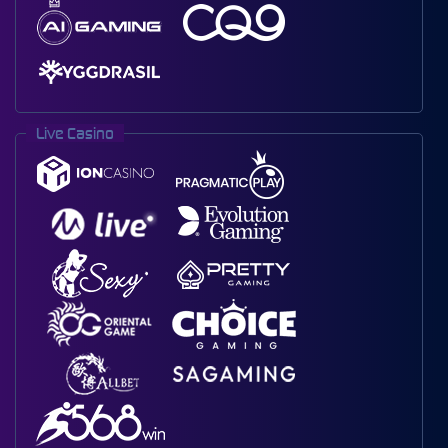
Live Casino