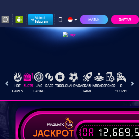
Main di
MASUK
DAFTAR
Telegram
HOT
SLOTS
LIVE
RACE
TOGEL
OLAHRAGA
CRASH
ARCADE
POKER
E-
SABUN
GAMES
CASINO
GAME
SPORTS
AYAM
IDR
12,669,
JACKPOT