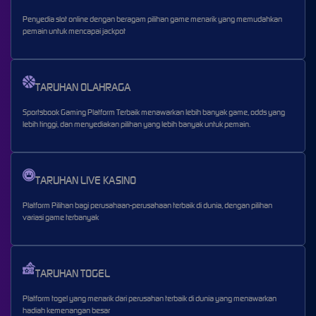
Penyedia slot online dengan beragam pilihan game menarik yang memudahkan
pemain untuk mencapai jackpot
TARUHAN OLAHRAGA
Sportsbook Gaming Platform Terbaik menawarkan lebih banyak game, odds yang
lebih tinggi, dan menyediakan pilihan yang lebih banyak untuk pemain.
TARUHAN LIVE KASINO
Platform Pilihan bagi perusahaan-perusahaan terbaik di dunia, dengan pilihan
variasi game terbanyak
TARUHAN TOGEL
Platform togel yang menarik dari perusahan terbaik di dunia yang menawarkan
hadiah kemenangan besar